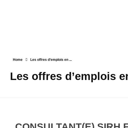
West Indies Dev
Fournisseur d'identité numérique
Home
Les offres d’emplois en ...
Les offres d’emplois 
CONSULTANT(E) SIRH F/