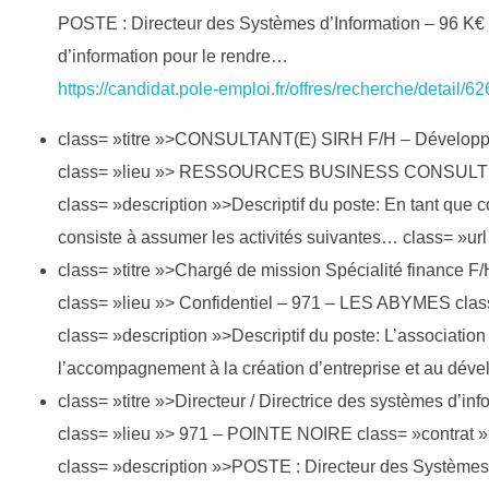
POSTE : Directeur des Systèmes d’Information – 96 K€ 
d’information pour le rendre…
https://candidat.pole-emploi.fr/offres/recherche/detail/6
class= »titre »>CONSULTANT(E) SIRH F/H – Développ
class= »lieu »> RESSOURCES BUSINESS CONSULTING 
class= »description »>Descriptif du poste: En tant que 
consiste à assumer les activités suivantes… class= »url
class= »titre »>Chargé de mission Spécialité finance F/H
class= »lieu »> Confidentiel – 971 – LES ABYMES cla
class= »description »>Descriptif du poste: L’asso
l’accompagnement à la création d’entreprise et au dév
class= »titre »>Directeur / Directrice des systèmes d’inf
class= »lieu »> 971 – POINTE NOIRE class= »contrat 
class= »description »>POSTE : Directeur des Systèmes 