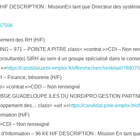
H/F DESCRIPTION : MissionEn tant que Directeur des systèmes d’
267596
ement des RH (H/F)
– 971 – POINTE A PITRE class= »contrat »>CDI – Non ren
consultant(e) SIRH au sein d un groupe spécialisé dans le conse
 »>
https://candidat.pole-emploi.fr/offres/recherche/detail/76807
 – Finance, trésorerie (H/F)
ss= »contrat »>CDD – Non renseigné
ciation BGE GUADELOUPE ILES DU NORD/PRO GESTION PARTNER, 
eloppement des… class= »url »>
https://candidat.pole-emploi.fr/
ormation (H/F)
»>CDI – Non renseigné
d’Information – 96 K€ H/F DESCRIPTION : Mission En tant que D