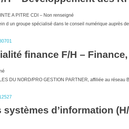
NTE A PITRE
CDI – Non renseigné
ein d un groupe spécialisé dans le conseil numérique auprès des
680701
lité finance F/H – Finance, 
né
ILES DU NORD/PRO GESTION PARTNER, affiliée au réseau BGE,
312527
es systèmes d’information (H/