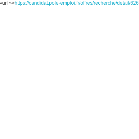
»url »>
https://candidat.pole-emploi.fr/offres/recherche/detail/62
Obtenir mon
devis
personnalisé
Gratuitement